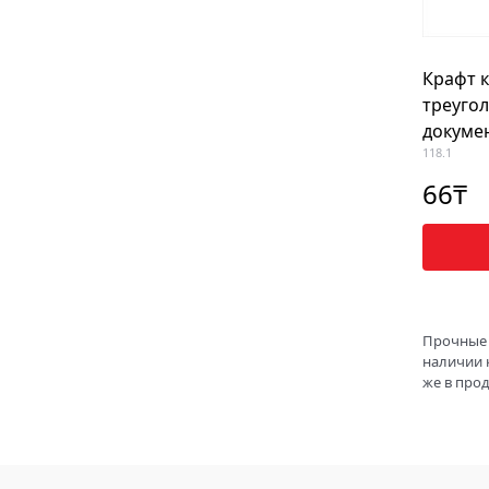
Крафт к
треуго
докуме
118.1
66
₸
Прочные 
наличии 
же в прод