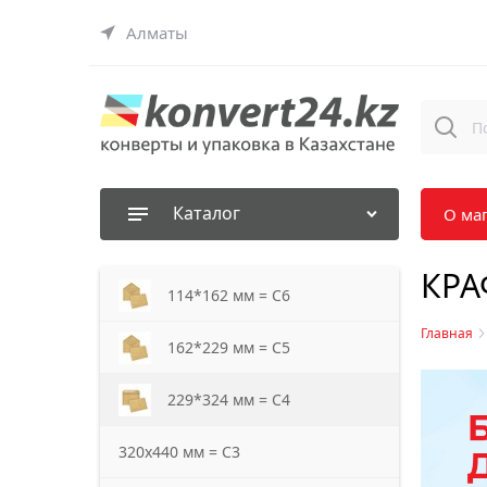
Алматы
Каталог
О ма
КРА
114*162 мм = С6
Главная
162*229 мм = С5
229*324 мм = С4
320х440 мм = С3