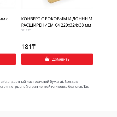
мм с
КОНВЕРТ С БОКОВЫМ И ДОННЫМ
РАСШИРЕНИЕМ С4 229х324х38 мм
381227
181
₸
Добавить
 (стандартный лист офисной бумаги). Всегда в
трин, отрывной стрип лентой или вовсе без клея. Так