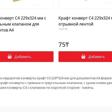
онверт C4 229х324 мм с
Крафт конверт C4 229х324 
льным клапаном для
отрывной лентой
122135
нтов А4
75
₸
Добавить
Добавить
и недорогие конверты крафт С4 229*324 мм для документов А4 формата
крафт конверты с прямым и треугольным клапаном, с сухим клеем декс
аже конверты С4 с клапаном по короткой стороне - пакеты.