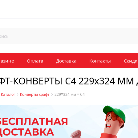
газине
Оплата
Доставка
Контакты
Скидк
ФТ-КОНВЕРТЫ С4 229х324 ММ
Каталог
Конверты крафт
229*324 мм = С4