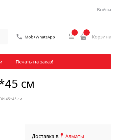
Войти
Корзина
Mob+WhatsApp
и
Печать на заказ!
45 см
Й 45*45 см
Доставка в
Алматы