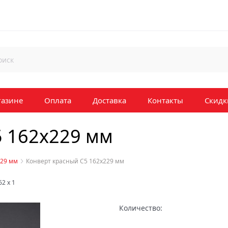
газине
Оплата
Доставка
Контакты
Скидк
5 162х229 мм
229 мм
Конверт красный C5 162х229 мм
62
x
1
Количество: