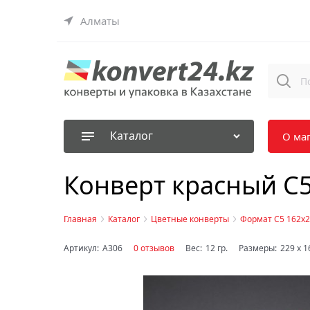
Алматы
Каталог
О ма
Конверт красный C
Главная
Каталог
Цветные конверты
Формат C5 162х
Артикул:
A306
0 отзывов
Вес:
12
гр.
Размеры:
229
x
1