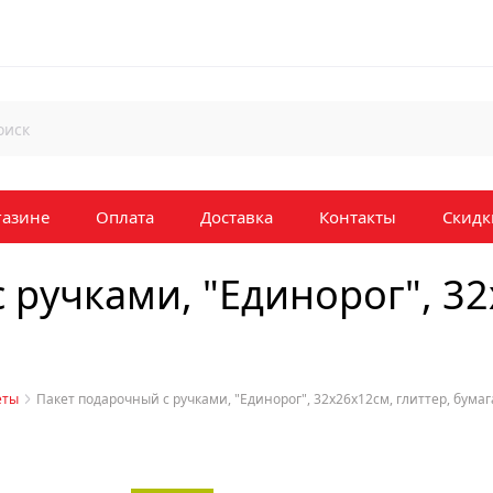
газине
Оплата
Доставка
Контакты
Скидк
 ручками, "Единорог", 32
еты
Пакет подарочный с ручками, "Единорог", 32х26х12см, глиттер, бумаг