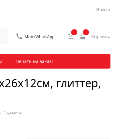
Войти
Корзина
Mob+WhatsApp
и
Печать на заказ!
х26х12см, глиттер,
а, 4 дизайна